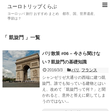
ユーロトリップくらぶ
ヨーロッパ 旅行 おすすめ まとめ 都市、国、世界遺産、
季節は？
「 凱旋門 」一覧
パリ散策 #06 – 今さら聞けな
い？凱旋門の基礎知識
2016/3/3
パリ
,
フランス
シャンゼリゼ大通りの西端に建つ凱
旋門。誰でも知っている建物とはい
え、改めて「凱旋門って何？」と聞
かれると、意外と答えに窮してしま
うのではない...